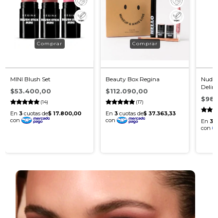
MINI Blush Set
Beauty Box Regina
Nude I
Deline
$53.400,00
$112.090,00
efect
$98.
(14)
(17)