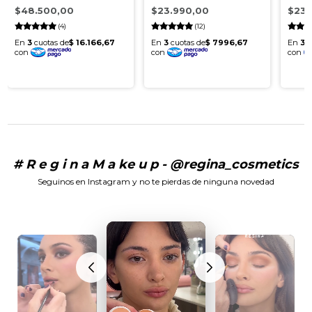
Hialuronico 0.5%
y E
$48.500,00
$23.990,00
$23.
(4)
(12)
# R e g i n a M a ke u p - @regina_cosmetics
Seguinos en Instagram y no te pierdas de ninguna novedad