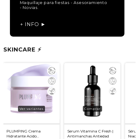
Maquillaje para fiestas - Asesoramiento
- Novias.
+ INFO ►
SKINCARE ⚡
Ver variantes
PLUMPING Crema
Serum Vitamina C Fresh |
Sérum
Hidratante Acido
Antimanchas Antiedad
Niaci