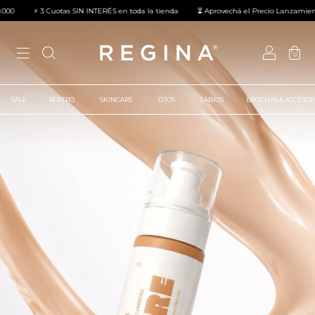
otas SIN INTERÉS en toda la tienda
⏳ Aprovechá el Precio Lanzamiento de nuestros 
0
SALE
ROSTRO
SKINCARE
OJOS
LABIOS
BROCHAS & ACCESOR