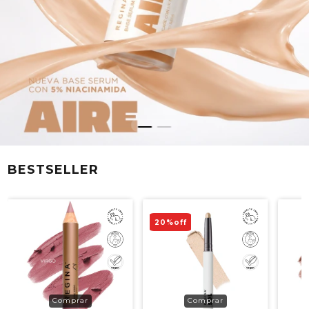
BESTSELLER
20
%
off