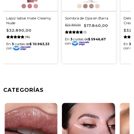
Lápiz labial mate Creamy
Sombra de Ojos en Barra
Delin
Nude
Cream
$22.300,00
$17.840,00
Volu
$32.890,00
$32.
(1)
(96)
CATEGORÍAS