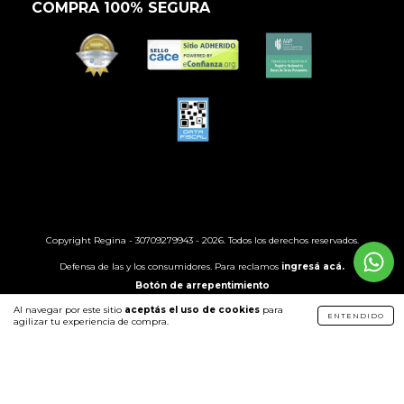
COMPRA 100% SEGURA
Copyright Regina - 30709279943 - 2026. Todos los derechos reservados.
Defensa de las y los consumidores. Para reclamos
ingresá acá.
Botón de arrepentimiento
Al navegar por este sitio
aceptás el uso de cookies
para
ENTENDIDO
Política de envíos
Política de cambios y devoluciones
agilizar tu experiencia de compra.
Developed by