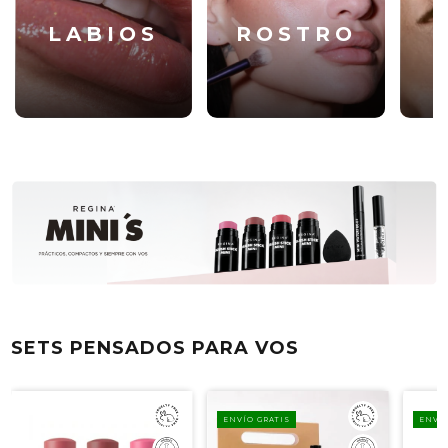
LABIOS
ROSTRO
SETS PENSADOS PARA VOS
ENVÍO GRATIS
ENVÍO