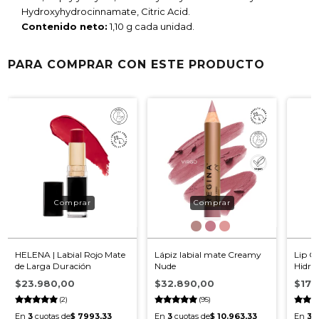
Hydroxyhydrocinnamate, Citric Acid.
Contenido neto:
1,10 g cada unidad.
PARA COMPRAR CON ESTE PRODUCTO
HELENA | Labial Rojo Mate
Lápiz labial mate Creamy
Lip Oi
de Larga Duración
Nude
Hidrat
Natur
$23.980,00
$32.890,00
$17.
(2)
(95)