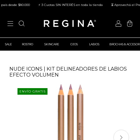
ís desde $80.000
⚡ 3 Cuotas SIN INTERÉS en toda la tienda
⏳ Aprovechá el Preci
0
SALE
ROSTRO
SKINCARE
OJOS
LABIOS
BROCHAS & ACCESOR
NUDE ICONS | KIT DELINEADORES DE LABIOS
EFECTO VOLUMEN
ENVÍO GRATIS