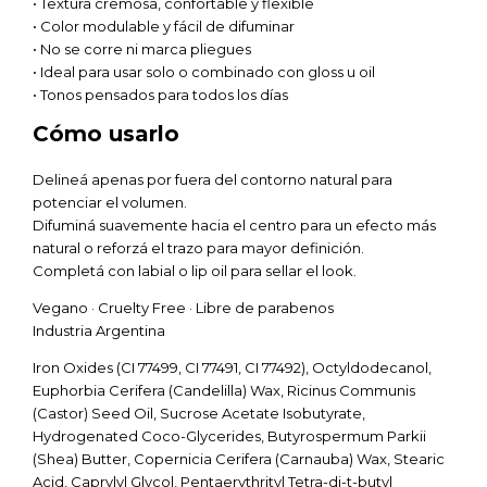
• Textura cremosa, confortable y flexible
• Color modulable y fácil de difuminar
• No se corre ni marca pliegues
• Ideal para usar solo o combinado con gloss u oil
• Tonos pensados para todos los días
Cómo usarlo
Delineá apenas por fuera del contorno natural para
potenciar el volumen.
Difuminá suavemente hacia el centro para un efecto más
natural o reforzá el trazo para mayor definición.
Completá con labial o lip oil para sellar el look.
Vegano · Cruelty Free · Libre de parabenos
Industria Argentina
Iron Oxides (CI 77499, CI 77491, CI 77492), Octyldodecanol,
Euphorbia Cerifera (Candelilla) Wax, Ricinus Communis
(Castor) Seed Oil, Sucrose Acetate Isobutyrate,
Hydrogenated Coco-Glycerides, Butyrospermum Parkii
(Shea) Butter, Copernicia Cerifera (Carnauba) Wax, Stearic
Acid, Caprylyl Glycol, Pentaerythrityl Tetra-di-t-butyl