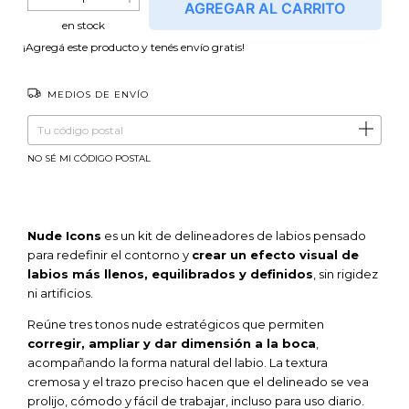
en stock
¡Agregá este producto y
tenés envío gratis!
MEDIOS DE ENVÍO
Entregas para el CP:
CAMBIAR CP
NO SÉ MI CÓDIGO POSTAL
Nude Icons
es un kit de delineadores de labios pensado
para redefinir el contorno y
crear un efecto visual de
labios más llenos, equilibrados y definidos
, sin rigidez
ni artificios.
Reúne tres tonos nude estratégicos que permiten
corregir, ampliar y dar dimensión a la boca
,
acompañando la forma natural del labio. La textura
cremosa y el trazo preciso hacen que el delineado se vea
prolijo, cómodo y fácil de trabajar, incluso para uso diario.