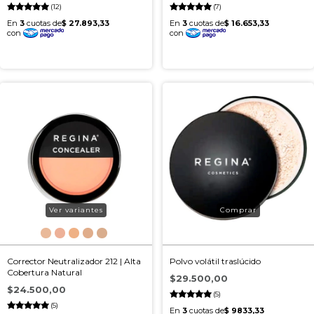
(12)
(7)
Ver variantes
Corrector Neutralizador 212 | Alta
Polvo volátil traslúcido
Cobertura Natural
$29.500,00
$24.500,00
(5)
(5)