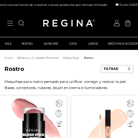
miento de nuestros nuevos productos por tiempo limitado
🚚 Envío GRATIS a todo el
0
SALE
ROSTRO
SKINCARE
OJOS
LABIOS
BROCHAS & ACCESOR
Inicio
.
Belleza y Cuidado Personal
.
Maquillaje
.
Rostro
Rostro
FILTRAR
Maquillaje para rostro pensado para unificar, corregir y realzar la piel.
Bases, correctores, rubores, blush en crema e iluminadores.