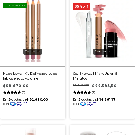
ENVÍO GRATIS
35
%
off
Nude Icons | Kit Delineadores de
Set Express | MakeUp en 5
labios efecto volumen
Minutos
$98.670,00
$68.590,00
$44.583,50
(2)
(2)