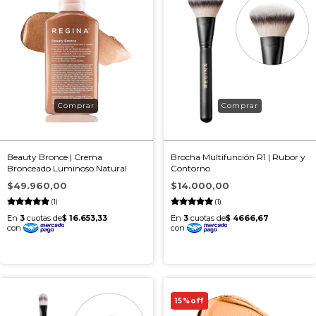
Beauty Bronce | Crema
Brocha Multifunción R1 | Rubor y
Bronceado Luminoso Natural
Contorno
$49.960,00
$14.000,00
(1)
(1)
15
%
off