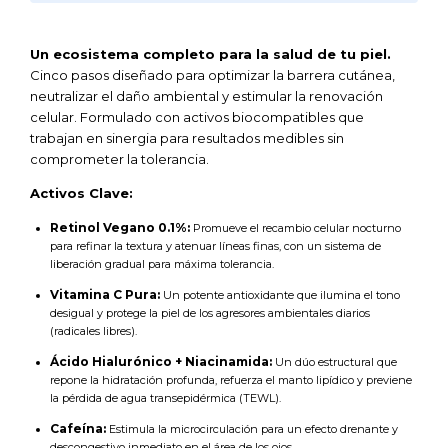
Un ecosistema completo para la salud de tu piel.
Cinco pasos diseñado para optimizar la barrera cutánea,
neutralizar el daño ambiental y estimular la renovación
celular. Formulado con activos biocompatibles que
trabajan en sinergia para resultados medibles sin
comprometer la tolerancia.
Activos Clave:
Retinol Vegano 0.1%:
Promueve el recambio celular nocturno
para refinar la textura y atenuar líneas finas, con un sistema de
liberación gradual para máxima tolerancia.
Vitamina C Pura:
Un potente antioxidante que ilumina el tono
desigual y protege la piel de los agresores ambientales diarios
(radicales libres).
Ácido Hialurónico + Niacinamida:
Un dúo estructural que
repone la hidratación profunda, refuerza el manto lipídico y previene
la pérdida de agua transepidérmica (TEWL).
Cafeína:
Estimula la microcirculación para un efecto drenante y
descongestivo inmediato en el área de los ojos.