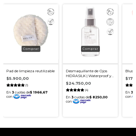
Pad de limpieza reutilizable
Desmaquillante de Ojos
Blush
HIDRASILK | Waterproof y
$5.900,00
$17.
Suave
$24.750,00
(1)
(4)