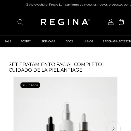
⏳ Aprovechá el Precio Lanzamiento de nuestros nuevos productos por tie
0
SALE
ROSTRO
SKINCARE
OJOS
LABIOS
BROCHAS & ACCESOR
SET TRATAMIENTO FACIAL COMPLETO |
CUIDADO DE LA PIEL ANTIAGE
SIN STOCK