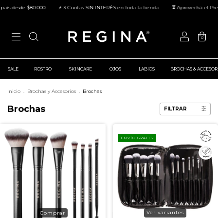
s desde $80.000
⚡ 3 Cuotas SIN INTERÉS en toda la tienda
⏳ Aprovechá el Precio
0
SALE
ROSTRO
SKINCARE
OJOS
LABIOS
BROCHAS & ACCESOR
Inicio
.
Brochas y Accesorios
.
Brochas
Brochas
FILTRAR
ENVÍO GRATIS
Ver variantes