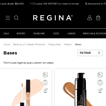
país desde $80.000
⚡ 3 Cuotas SIN INTERÉS en toda la tienda
⏳ Aprovechá el Prec
0
SALE
ROSTRO
SKINCARE
OJOS
LABIOS
BROCHAS & ACCESOR
Inicio
.
Belleza y Cuidado Personal
.
Maquillaje
.
Rostro
.
Bases
Bases
FILTRAR
Fórmulas ligeras que cubren sin peso