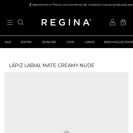
⏳ Aprovechá el Precio Lanzamiento de nuestros nuevos productos por 
0
SALE
ROSTRO
SKINCARE
OJOS
LABIOS
BROCHAS & ACCESOR
LÁPIZ LABIAL MATE CREAMY NUDE