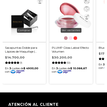
Ver variantes
Sacapuntas Doble para
PLUMP Gloss Labial Efecto
Blush
Lápices de Maquillaje |
Volumen
$17.
Precisión Pro
$14.700,00
$30.200,00
(1)
(12)
ATENCIÓN AL CLIENTE