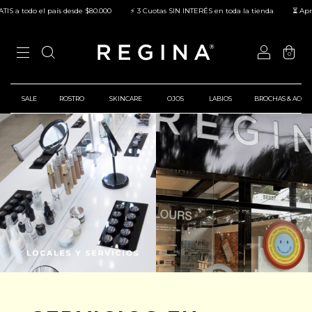
s desde $80.000
⚡ 3 Cuotas SIN INTERÉS en toda la tienda
⏳ Aprovechá el Precio
0
SALE
ROSTRO
SKINCARE
OJOS
LABIOS
BROCHAS & ACCE