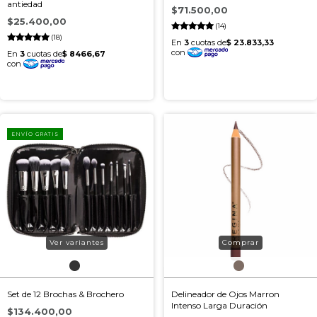
antiedad
$71.500,00
$25.400,00
(14)
(18)
ENVÍO GRATIS
Ver variantes
Set de 12 Brochas & Brochero
Delineador de Ojos Marron
Intenso Larga Duración
$134.400,00