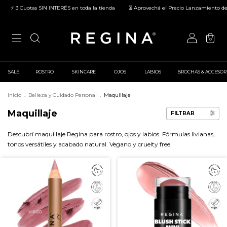
otas SIN INTERÉS en toda la tienda
⏳ Aprovechá el Precio Lanzamiento de nuestros 
0
SALE
ROSTRO
SKINCARE
OJOS
LABIOS
BROCHAS & ACCESOR
Inicio
.
Belleza y Cuidado Personal
.
Maquillaje
Maquillaje
FILTRAR
Descubrí maquillaje Regina para rostro, ojos y labios. Fórmulas livianas,
tonos versátiles y acabado natural. Vegano y cruelty free.