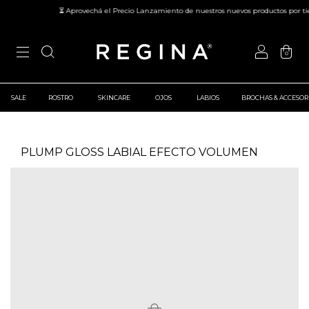
⏳ Aprovechá el Precio Lanzamiento de nuestros nuevos productos por tie
0
SALE
ROSTRO
SKINCARE
OJOS
LABIOS
BROCHAS & ACCESOR
PLUMP GLOSS LABIAL EFECTO VOLUMEN