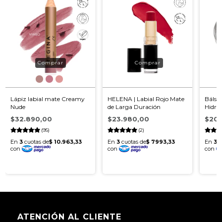
Lápiz labial mate Creamy
HELENA | Labial Rojo Mate
Bálsa
Nude
de Larga Duración
Hidra
Volum
$32.890,00
$23.980,00
$20.
(95)
(2)
ATENCIÓN AL CLIENTE