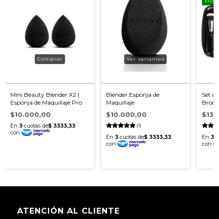
ENVÍO
Ver variantes
Mini Beauty Blender X2 |
Blender Esponja de
Set de
Esponja de Maquillaje Pro
Maquillaje
Broch
$10.000,00
$10.000,00
$134
(1)
ATENCIÓN AL CLIENTE