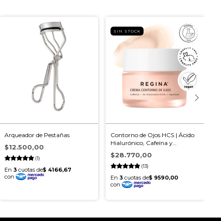
SIN STOCK
Arqueador de Pestañas
Contorno de Ojos HCS | Ácido
Hialurónico, Cafeína y
$12.500,00
C
Squalane
$28.770,00
C
(1)
(13)
$