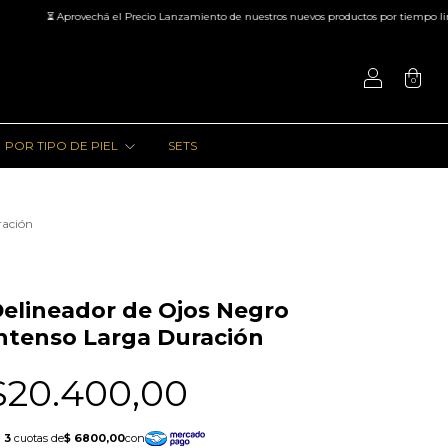
⏳ Aprovechá el Precio Lanzamiento de nuestros nuevos productos por tiempo limita
0
POR TIPO DE PIEL
SETS
ración
elineador de Ojos Negro
ntenso Larga Duración
$20.400,00