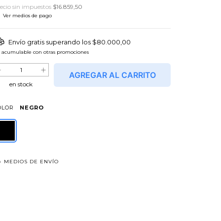
ecio sin impuestos
$16.859,50
Ver medios de pago
Envío gratis
superando los
$80.000,00
 acumulable con otras promociones
en stock
OLOR
NEGRO
MEDIOS DE ENVÍO
tregas para el CP:
CAMBIAR CP
 SÉ MI CÓDIGO POSTAL