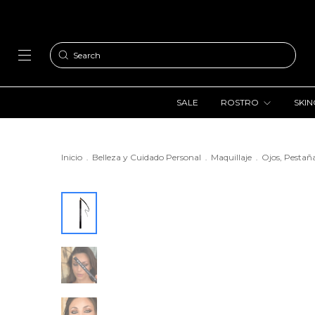
SALE
ROSTRO
SKI
Inicio
Belleza y Cuidado Personal
Maquillaje
Ojos, Pestaña
.
.
.