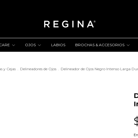
NCARE
OJOS
LABIOS
BROCHAS & ACCESORIOS
s y Cejas
Delineadores de Ojos
Delineador de Ojos Negro Intenso Larga Du
.
.
D
I