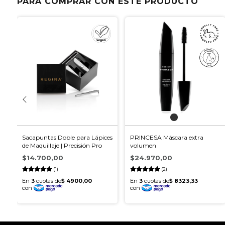
PARA COMPRAR CON ESTE PRODUCTO
e
Sacapuntas Doble para Lápices
PRINCESA Máscara extra
de Maquillaje | Precisión Pro
volumen
$14.700,00
$24.970,00
(1)
(2)