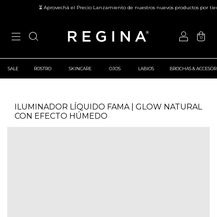
⏳ Aprovechá el Precio Lanzamiento de nuestros nuevos productos por tiem
0
SALE
ROSTRO
SKINCARE
OJOS
LABIOS
BROCHAS & ACCESOR
ILUMINADOR LÍQUIDO FAMA | GLOW NATURAL
CON EFECTO HÚMEDO