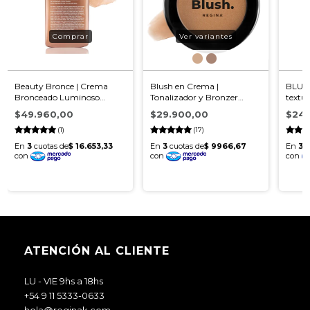
Ver variantes
Beauty Bronce | Crema
Blush en Crema |
BLUS
Bronceado Luminoso
Tonalizador y Bronzer
textu
Natural
Natural
$49.960,00
$29.900,00
$24.
(1)
(17)
ATENCIÓN AL CLIENTE
LU - VIE 9hs a 18hs
+54 9 11 5333-0633