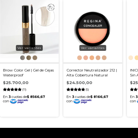
Ver variantes
Ver variantes
Brow Color Gel | Gel de Cejas
Corrector Neutralizador 212 |
INIC
Waterproof
Alta Cobertura Natural
Sin 
$25.700,00
$24.500,00
$25
(11)
(5)