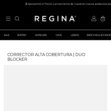
⏳ Aprovechá el Precio Lanzamiento de nuestros nuevos productos por 
0
SALE
ROSTRO
SKINCARE
OJOS
LABIOS
BROCHAS & ACCESOR
CORRECTOR ALTA COBERTURA | DUO
BLOCKER