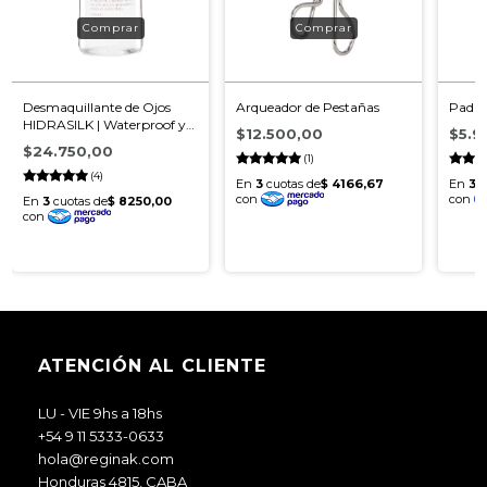
Desmaquillante de Ojos
Arqueador de Pestañas
Pad de
HIDRASILK | Waterproof y
$12.500,00
$5.9
Suave
$24.750,00
(1)
(4)
ATENCIÓN AL CLIENTE
LU - VIE 9hs a 18hs
+54 9 11 5333-0633
hola@reginak.com
Honduras 4815, CABA