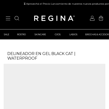
⏳ Aprovechá el Precio Lanzamiento de nuestros nuevos productos por t
0
SALE
ROSTRO
SKINCARE
OJOS
LABIOS
BROCHAS & ACCESOR
DELINEADOR EN GEL BLACK CAT |
WATERPROOF