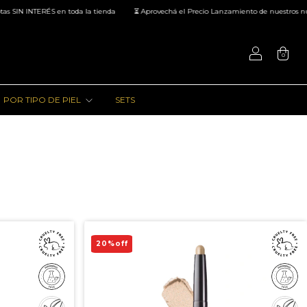
IN INTERÉS en toda la tienda
⏳ Aprovechá el Precio Lanzamiento de nuestros nuevos
0
POR TIPO DE PIEL
SETS
20
%
off