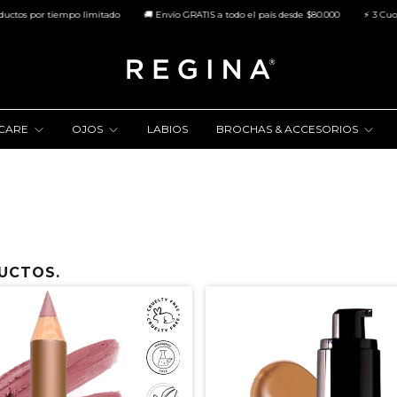
s por tiempo limitado
🚚 Envío GRATIS a todo el país desde $80.000
⚡ 3 Cuotas S
NCARE
OJOS
LABIOS
BROCHAS & ACCESORIOS
DUCTOS.