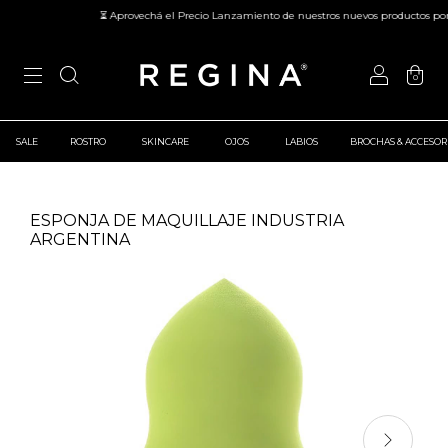
⏳ Aprovechá el Precio Lanzamiento de nuestros nuevos productos por t
0
SALE
ROSTRO
SKINCARE
OJOS
LABIOS
BROCHAS & ACCESOR
ESPONJA DE MAQUILLAJE INDUSTRIA
ARGENTINA